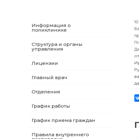
10
Информация о
Б
поликлинике
п
Гл
Структура и органы
управления
Д
о
Лицензии
И
Р
в
Главный врач
да
Отделения
График работы
График приема граждан
Правила внутреннего