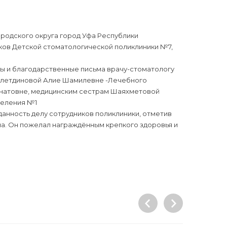
ородского округа город Уфа Республики
ов Детской стоматологической поликлиники №7,
ты и благодарственные письма врачу-стоматологу
алетдиновой Алие Шамилевне -Лечебного
инатовне, медицинским сестрам Шаяхметовой
деления №1
анность делу сотрудников поликлиники, отметив
на. Он пожелал награждённым крепкого здоровья и