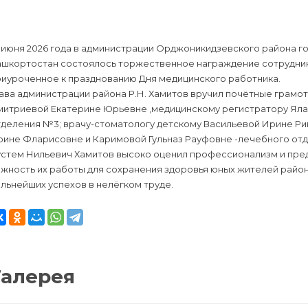
 июня 2026 года в администрации Орджоникидзевского района г
ашкортостан состоялось торжественное награждение сотрудник
риуроченное к празднованию Дня медицинского работника.
ава администрации района Р.Н. Хамитов вручил почётные грамо
митриевой Екатерине Юрьевне ,медицинскому регистратору Ял
тделения №3; врачу-стоматологу детскому Васильевой Ирине Р
рине Фларисовне и Каримовой Гульназ Рауфовне -лечебного от
устем Нильевич Хамитов высоко оценил профессионализм и пред
ажность их работы для сохранения здоровья юных жителей райо
льнейших успехов в нелёгком труде.
Галерея