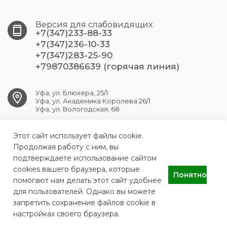
Версия для слабовидящих
+7(347)233-88-33
+7(347)236-10-33
+7(347)283-25-90
+79870386639 (горячая линия)
Уфа, ул. Блюхера, 25/1
Уфа, ул. Академика Королева 26/1
Уфа, ул. Вологодская, 68
Этот сайт использует файлы cookie.
ufa.dsp7@doctorrb.ru
Продолжая работу с ним, вы
подтверждаете использование сайтом
cookies вашего браузера, которые
Понятно
ГБУЗ РБ ДСП №7 г. Уфа
помогают нам делать этот сайт удобнее
для пользователей. Однако вы можете
запретить сохранение файлов cookie в
настройках своего браузера.