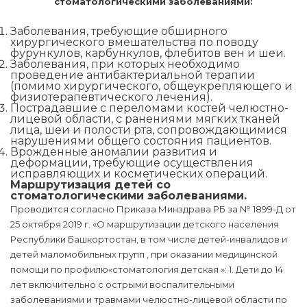
стоматологическими заболеваниями:
Заболевания, требующие обширного
хирургического вмешательства по поводу
фурункулов, карбункулов, флебитов вен и шеи.
Заболевания, при которых необходимо
проведение антибактериальной терапии
(помимо хирургического, общеукрепляющего и
физиотерапевтического лечения).
Пострадавшие с переломами костей челюстно-
лицевой области, с ранениями мягких тканей
лица, шеи и полости рта, сопровождающимися
нарушениями общего состояния пациентов.
Врожденные аномалии развития и
деформации, требующие осуществления
исправляющих и косметических операций.
Маршрутизация детей со
стоматологическими заболеваниями.
Проводится согласно Приказа Минздрава РБ за № 1899-Д от
25 октября 2019 г. «О маршрутизации детского населения
Республики Башкортостан, в том числе детей-инвалидов и
детей маломобильных групп , при оказании медицинской
помощи по профилю«стоматология детская »: 1. Дети до 14
лет включительно с острыми воспалительными
заболеваниями и травмами челюстно-лицевой области по