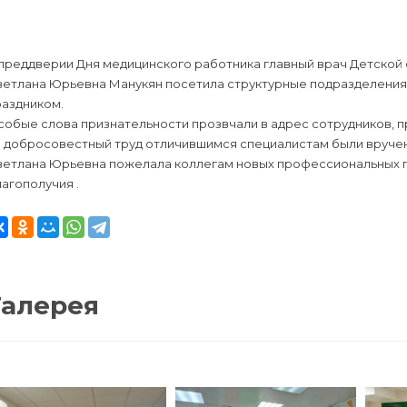
преддверии Дня медицинского работника главный врач Детской 
ветлана Юрьевна Манукян посетила структурные подразделения
раздником.
собые слова признательности прозвчали в адрес сотрудников, 
а добросовестный труд отличившимся специалистам были вручен
ветлана Юрьевна пожелала коллегам новых профессиональных по
агополучия .
Галерея