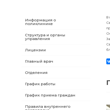
В 
Информация о
С
поликлинике
п
О
Структура и органы
управления
З
С
Лицензии
бл
Главный врач
Отделения
График работы
График приема граждан
Правила внутреннего