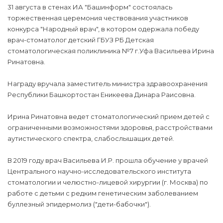
31 августа в стенах ИА "Башинформ" состоялась
торжественная церемония чествования участников
конкурса "Народный врач", в котором одержала победу
врач-стоматолог детский ГБУЗ РБ Детская
стоматологическая поликлиника №7 г.Уфа Васильева Ирина
Ринатовна.
Награду вручала заместитель министра здравоохранения
Республики Башкортостан Еникеева Динара Раисовна.
Ирина Ринатовна ведет стоматологический прием детей с
ограниченными возможностями здоровья, расстройствами
аутистического спектра, слабослышащих детей.
В 2019 году врач Васильева И.Р. прошла обучение у врачей
Центрального научно-исследовательского института
стоматологии и челюстно-лицевой хирургии (г. Москва) по
работе с детьми с редким генетическим заболеванием
буллезный эпидермолиз ("дети-бабочки").