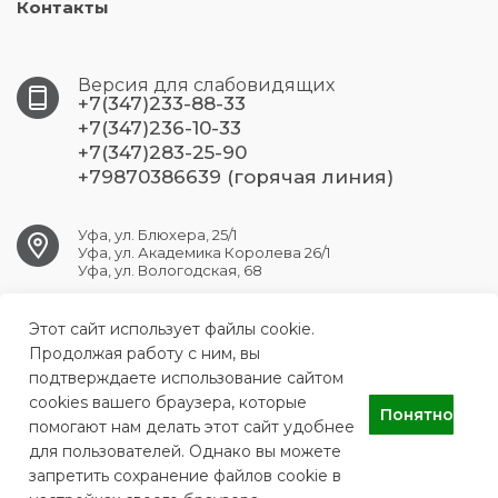
Контакты
Версия для слабовидящих
+7(347)233-88-33
+7(347)236-10-33
+7(347)283-25-90
+79870386639 (горячая линия)
Уфа, ул. Блюхера, 25/1
Уфа, ул. Академика Королева 26/1
Уфа, ул. Вологодская, 68
Этот сайт использует файлы cookie.
ufa.dsp7@doctorrb.ru
Продолжая работу с ним, вы
подтверждаете использование сайтом
cookies вашего браузера, которые
Понятно
ГБУЗ РБ ДСП №7 г. Уфа
помогают нам делать этот сайт удобнее
для пользователей. Однако вы можете
запретить сохранение файлов cookie в